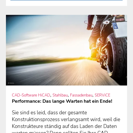
Trends und Innovation
Produktkonstruktion
Kundenerfahrung und Community
Systembau
Kosten und Investitionsplanung
Digitalisierung und Integration
Anlagenkonstruktion
Daten und Projektmanagement
Anlagen- und Rohrleitungsbau
Designtipps und Alltagsfragen
,
,
,
CAD-Software HiCAD
Stahlbau
Fassadenbau
SERViCE
Performance: Das lange Warten hat ein Ende!
Sie sind es leid, dass der gesamte
Konstruktionsprozess verlangsamt wird, weil die
Konstrukteure ständig auf das Laden der Daten