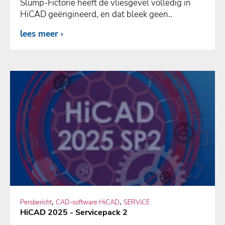
Slump-Fictorie heeft de vliesgevel volledig in
HiCAD geëngineerd, en dat bleek geen..
lees meer
,
,
Persbericht
CAD-software HiCAD
SERViCE
HiCAD 2025 - Servicepack 2